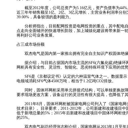
截至2012年度，公司总资产为5.16亿元，资产负债率为44
近三年年销售额呈1亿、2亿、3亿元增长，主营业务利润率分别为38.
39.00%，具备较强的盈利能力。
分析师指出，目前配网投资是电网投资的重点，其中配电自
点走向全面铺开的快速增长阶段，加上城镇化建设将带来新一
将利好公司业务发展。
占三成市场份额
双杰电气是国内第一家推出拥有完全自主知识产权固体绝缘
据介绍，与目前占据国内市场主流的SF6(六氟化硫)绝缘环
网柜具有安全性、灵活性、智能化、恶劣特殊环境下应用的优
SF6是《京都议定书》认定的六种温室气体之一。数据显示，
电领域消耗SF6气体4500万吨，相当于1.2亿吨CO2排放。
同时，固体环网柜采用单元拼接式结构，可以单独更换故障
要求现场更改方案，设备运行的灵活性有很大提高，也降低了
2011年8月，固体环网柜被国家电网公司列入了《国家电网
技术目录》。目录要求，2011-2012年，公司新建和改建项目
低于新增总量的5%；2015年后新建和改建项目中固体环网柜
的25%。
双杰电气副总经理张志刚介绍，国家电网从2013年1月至年底