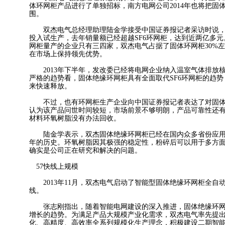
体环网柜产品进行了单独招标，南方电网公司2014年也将把固
围。
双杰电气总经理助理陆金学接受中国证券报记者采访时说，固
投入试生产，去年销量额已经超越SF6环网柜，达到近两亿多
网柜量产的企业只有三四家，双杰电气占据了固体环网柜30%
在市场上保持领先优势。
2013年下半年，发改委已经将电网企业纳入温室气体排放
严格的趋势看，固体绝缘环网柜具有全面取代SF6环网柜的趋
来快速释放。
不过，也有环网柜生产企业向中国证券报记者表达了对固体
认为该产品问世时间较短，市场前景不够明朗，产品可靠性还
材料环氧树脂没有办法回收。
陆金学表示，双杰固体绝缘环网柜已经在国内众多省份应用
年的历史。环氧树脂因其极强的稳定性，粉碎后可以用于多方
确实是公司正在研究和解决的问题。
57快线上规模
2013年11月，双杰电气启动了智能型固体绝缘环网柜全自动
线。
张志刚指出，随着智能电网建设的深入推进，固体绝缘环网
增长的趋势。为满足产品大规模产业化需求，双杰电气率先提
化、高精度、高效率全系列规模化生产理念，积极建设二期智能