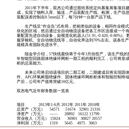
2011年下半年，双杰公司通过股转系统定向募集筹集项目
成，实现了物料入库、输送，产品装配生产线、检测，生产信
装配误差控制在0.5mm以下，每7分钟一台新产品下线。
生产线呈“作业岛”式布局，把相类似的设备，相同作业模式
块化的区域，然后通过全自动物流设备把各工作区连接成一个
量配置先进自动设备，如视觉化机器人(51.91,-0.420,-0.80%
服穿梭机、全自动物流线等，自动化率达到70%左右。该条生
规模具有国际先进水平。
陆金学介绍，57快线最快将于今年3月份投产，该生产线的投
年智能型回路固体绝缘环网柜一期工程的顺利完工，公司将形成
柜的总装能力。
未来公司将启动该项目的二期工程，二期建成后将实现固体
件、APG环氧树脂绝缘件、固体绝缘环网柜柜体和智能控制终
产后，公司年产值将突破10亿元。
双杰电气近年财务数据一览表
项目 2013年1-6月 2012年 2011年 2010年
总资产（万元） 54571 51674 32901 21316
净资产（万元） —— 28892 16122 11799
营业收入（万元） 15024 36901 30827 20157
净利润（万元） 1319 5645 4975 3063