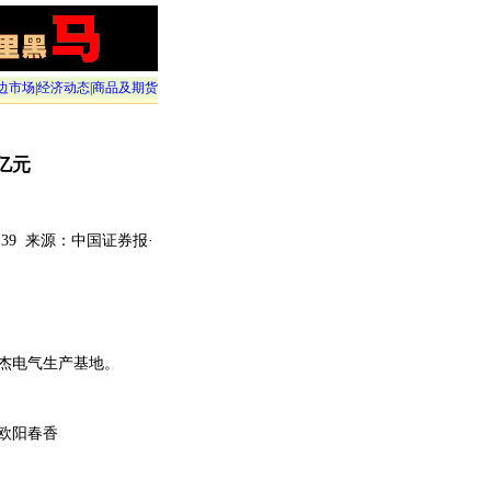
边市场
|
经济动态
|
商品及期货
亿元
 07:39 来源：中国证券报·
杰电气生产基地。
欧阳春香