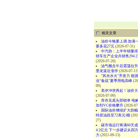
相关文章
油价今晚要上调 加满
要多花27元
(2026-07-31)
中汽协：上半年销量排
轿车生产企业共销售294.
(2026-07-20)
油气概念午后震荡拉升
墨龙逼近涨停
(2026-07-13
“风光水火”齐发力 能
业“备战”夏季用电高峰
(20
09)
美伊冲突再起！油价大
(2026-07-09)
库存见底头部锁单 电
加剂VC价格攀升
(2026-07
国际油价继续扩大跌幅
特原油跌至72美元/桶
(202
27)
碳市场运行将满60天
4.2亿元 下一步建议从四
力
(2021-09-13)