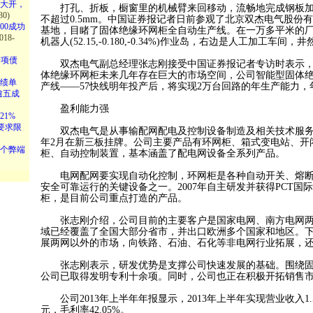
大开，
打孔、折板，橱窗里的机械臂来回移动，流畅地完成钢板加
30)
不超过0.5mm。中国证券报记者日前参观了北京双杰电气股份
00成功
基地，目睹了固体绝缘环网柜全自动生产线。在一万多平米的
018-
机器人(52.15,-0.180,-0.34%)作业岛，右边是人工加工车间，
专项债
双杰电气副总经理张志刚接受中国证券报记者专访时表示，
体绝缘环网柜未来几年存在巨大的市场空间，公司智能型固体
成绩单
产线——57快线明年投产后，将实现2万台回路的年生产能力，
逾五成
盈利能力强
1%
要求限
双杰电气是从事输配网配电及控制设备制造及相关技术服务的
年2月在新三板挂牌。公司主要产品有环网柜、箱式变电站、开
个弊端
柜、自动控制装置，基本涵盖了配电网设备全系列产品。
电网配网要实现自动化控制，环网柜是各种自动开关、熔断
安全可靠运行的关键设备之一。2007年自主研发并获得PCT国
柜，是目前公司重点打造的产品。
张志刚介绍，公司目前的主要客户是国家电网、南方电网两
域已经覆盖了全国大部分省市，并出口欧洲多个国家和地区。
展两网以外的市场，向铁路、石油、石化等非电网行业拓展，
张志刚表示，研发优势是支撑公司快速发展的基础。围绕固
公司已取得发明专利十余项。同时，公司也正在积极开拓销售
公司2013年上半年年报显示，2013年上半年实现营业收入1.5
元，毛利率42.05%。