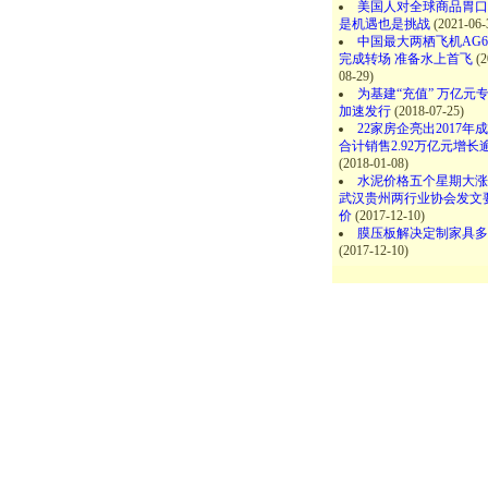
美国人对全球商品胃口
是机遇也是挑战
(2021-06-
中国最大两栖飞机AG6
完成转场 准备水上首飞
(2
08-29)
为基建“充值” 万亿元
加速发行
(2018-07-25)
22家房企亮出2017年
合计销售2.92万亿元增长
(2018-01-08)
水泥价格五个星期大涨2
武汉贵州两行业协会发文
价
(2017-12-10)
膜压板解决定制家具多
(2017-12-10)