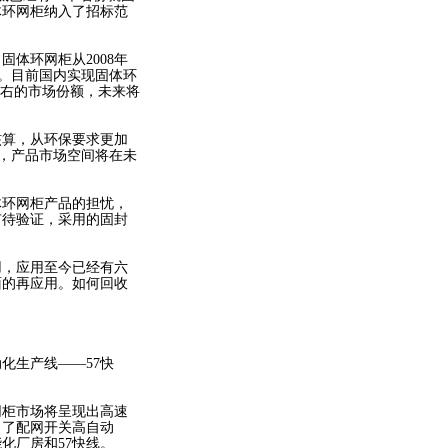
体环网柜纳入了招标范
体环网柜从2008年
元。目前国内实现固体环
左右的市场份额，未来将
核算，从环保要求更加
势，产品市场空间将在未
环网柜产品的担忧，
有待验证，采用的固封
，应用至今已经有六
面的再应用。如何回收
化生产线——57快
柜市场将呈现出高速
出了配网开关高自动
化厂房和57快线。