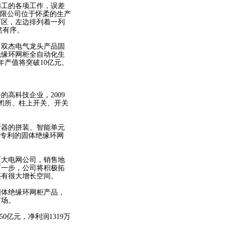
工的各项工作，误差
有限公司位于怀柔的生产
厂区，左边排列着一列
井然有序。
双杰电气龙头产品固
绝缘环网柜全自动化生
年产值将突破10亿元。
高科技企业，2009
闭所、柱上开关、开关
器的拼装、智能单元
际专利的固体绝缘环网
大电网公司，销售地
下一步，公司将积极拓
还有很大增长空间。
体绝缘环网柜产品，
市场。
0亿元，净利润1319万