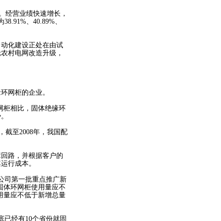
%。经营业绩快速增长，
91%、40.89%、
动化建设正处在由试
轮农村电网改造升级，
环网柜的企业。
网柜相比，固体绝缘环
势。
截至2008年，我国配
回路，并根据客户的
其运行成本。
公司第一批重点推广新
中固体环网柜使用量应不
使用量应不低于新增总量
已经有10个省份就固