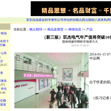
首页
|
实战基金
|
科学测市
|
公司评估
|
特别视点
|
西点股校
|
八面来风
|
周
当前位置：
晓云财经
>>
商品及期货
>>
商情信息
>>
产品
一箱油
（新三板）双杰电气年产值将突破10
名前十
固体绝缘环网柜市场潜力大
2万辆
2014-01-15 09:35
 山东
2014-01-15
)
中证网
源企
26-07-
涨
解液添
位于怀柔的双
-07)
 布伦
6-06-
□实习记者 
成交额
方面发